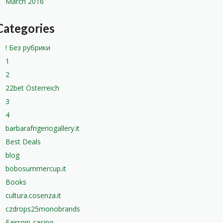
March 2016
Categories
! Без рубрики
1
2
22bet Österreich
3
4
barbarafrigeriogallery.it
Best Deals
blog
bobosummercup.it
Books
cultura.cosenza.it
czdrops25monobrands
Fairspin-casino