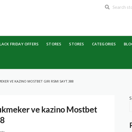
LACK FRIDAY OFFERS
STORES
STORES
CATEGORIES
BLO
EKER VE KAZINO MOSTBET GIRI RSMI SAYT.388
S
ukmeker ve kazino Mostbet
88