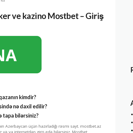
nts
r ve kazino Mostbet – Giriş
NA
qazanın kimdir?
ndə nə daxil edilir?
tapa bilərsiniz?
in Azerbaycan üçün hazırladığı rəsmi sayt. mostbet.az
 və ya internetdən giriş edə bilərsiniz. Mostbet