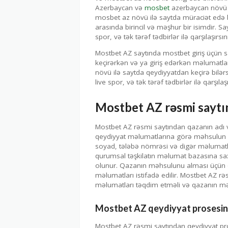
Azerbaycan və
mosbet
azerbaycan növü i
mosbet az növü ilə saytda müraciət edə b
arasında birincil və məşhur bir isimdir. Sa
spor, və tək tərəf tədbirlər ilə qarşılaşırsın
Mostbet AZ saytında mostbet giriş üçün s
keçirərkən və ya giriş edərkən məlumatla
növü ilə saytda qeydiyyatdan keçirə bilərs
live spor, və tək tərəf tədbirlər ilə qarşılaşı
Mostbet AZ rəsmi saytı
Mostbet AZ rəsmi saytından qazanın adı v
qeydiyyat məlumatlarına görə məhsulun s
soyad, tələbə nömrəsi və digər məlumatla
qurumsal təşkilatın məlumat bazasına sa
olunur. Qazanın məhsulunu alması üçün q
məlumatları istifadə edilir. Mostbet AZ 
məlumatları təqdim etməli və qazanın mə
Mostbet AZ qeydiyyat prosesində
Mostbet AZ rəsmi saytından qeydiyyat pr