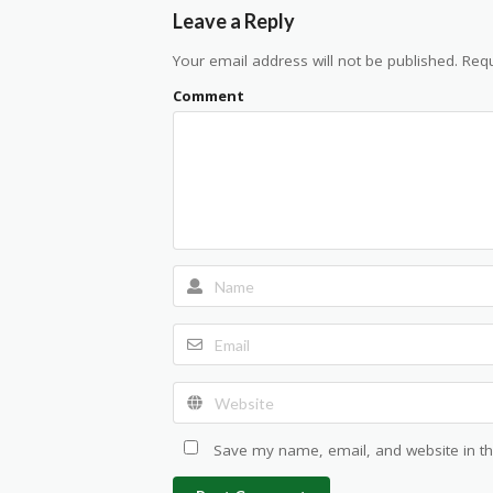
Leave a Reply
Your email address will not be published.
Requ
Comment
Save my name, email, and website in th