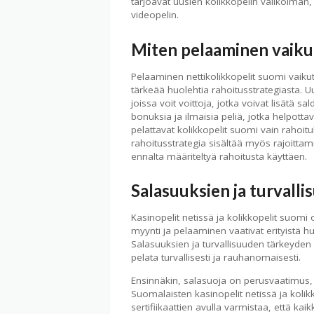
tarjoavat uusien kolikkopelin valikoiman,
videopelin.
Miten pelaaminen vaiku
Pelaaminen nettikolikkopelit suomi vaiku
tärkeää huolehtia rahoitusstrategiasta. U
joissa voit voittoja, jotka voivat lisätä s
bonuksia ja ilmaisia peliä, jotka helpotta
pelattavat kolikkopelit suomi vain rahoitu
rahoitusstrategia sisältää myös rajoittamis
ennalta määriteltyä rahoitusta käyttäen.
Salasuuksien ja turvalli
Kasinopelit netissä ja kolikkopelit suomi 
myynti ja pelaaminen vaativat erityistä h
Salasuuksien ja turvallisuuden tärkeyden
pelata turvallisesti ja rauhanomaisesti.
Ensinnäkin, salasuoja on perusvaatimus, j
Suomalaisten kasinopelit netissä ja kolikko
sertifiikaattien avulla varmistaa, että kai