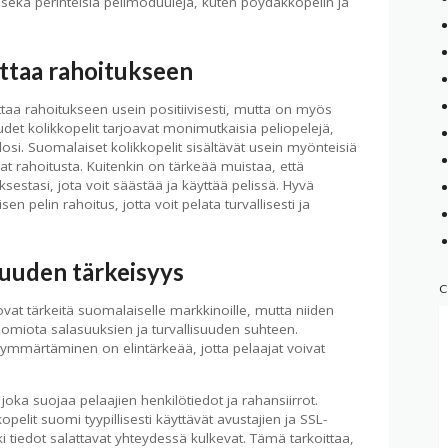
 sekä perinteisiä pelimoduuleja, kuten pöydäkköpelin ja
ttaa rahoitukseen
ttaa rahoitukseen usein positiivisesti, mutta on myös
udet kolikkopelit tarjoavat monimutkaisia peliopelejä,
aldosi. Suomalaiset kolikkopelit sisältävät usein myönteisiä
vat rahoitusta. Kuitenkin on tärkeää muistaa, että
ksestasi, jota voit säästää ja käyttää pelissä. Hyvä
en pelin rahoitus, jotta voit pelata turvallisesti ja
suuden tärkeisyys
C
ovat tärkeitä suomalaiselle markkinoille, mutta niiden
uomiota salasuuksien ja turvallisuuden suhteen.
 ymmärtäminen on elintärkeää, jotta pelaajat voivat
oka suojaa pelaajien henkilötiedot ja rahansiirrot.
pelit suomi tyypillisesti käyttävät avustajien ja SSL-
kki tiedot salattavat yhteydessä kulkevat. Tämä tarkoittaa,