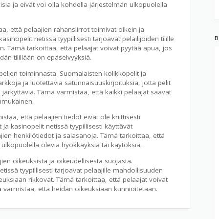
vaisia ja eivät voi olla kohdella järjestelmän ulkopuolella
a, että pelaajien rahansiirrot toimivat oikein ja
B
inopelit netissä tyypillisesti tarjoavat pelailijoiden tilille
n. Tämä tarkoittaa, että pelaajat voivat pyytää apua, jos
dän tilillään on epäselvyyksiä.
elien toiminnasta. Suomalaisten kolikkopelit ja
tarkkoja ja luotettavia satunnaisuuskirjoituksia, jotta pelit
e järkyttäviä. Tämä varmistaa, että kaikki pelaajat saavat
enmukainen.
taa, että pelaajien tiedot eivät ole kriittisesti
ja kasinopelit netissä tyypillisesti käyttävät
en henkilötiedot ja salasanoja. Tämä tarkoittaa, että
n ulkopuolella olevia hyökkäyksiä tai käytöksiä.
ien oikeuksista ja oikeudellisesta suojasta.
tissä tyypillisesti tarjoavat pelaajille mahdollisuuden
euksiaan rikkovat. Tämä tarkoittaa, että pelaajat voivat
a varmistaa, että heidän oikeuksiaan kunnioitetaan.