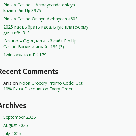
Pin Up Casino – Azrbaycanda onlayn
kazino Pin-Up.8976
Pin Up Casino Onlayn Azrbaycan.4603
2025 как выбрать идеальную платформу
для себя.519
Казино – Официальный сайт Pin Up
Casino Входи и играй.1136 (3)
1win казино и БК.179
Recent Comments
Anis
on
Noon Grocery Promo Code: Get
10% Extra Discount on Every Order
Archives
September 2025
August 2025
July 2025