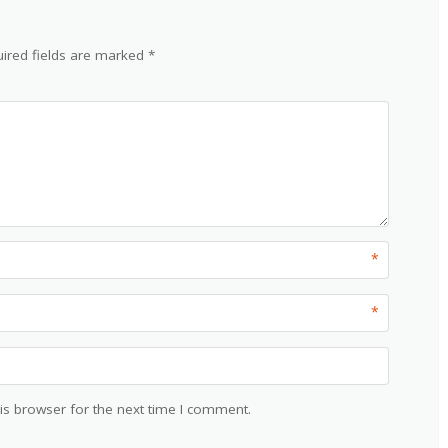
ired fields are marked
*
*
*
is browser for the next time I comment.