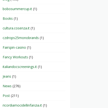
bobosummercup.it
(1)
Books
(1)
cultura.cosenza.it
(1)
czdrops25monobrands
(1)
Fairspin-casino
(1)
Fancy Workouts
(1)
italiandocscreenings.it
(1)
Jeans
(1)
News
(276)
Post
(211)
ricordiamocidellinfanzia.it
(1)