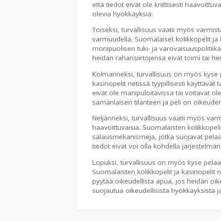
että tiedot eivät ole kriittisesti haavoittu
olevia hyökkäyksiä.
Toiseksi, turvallisuus vaatii myös varmista
varmuudella. Suomalaiset kolikkopelit ja kas
monipuolisen tuki- ja varovaisuuspolitiika
heidän rahansiirtojensa eivät toimi tai hei
Kolmanneksi, turvallisuus on myös kyse p
kasinopelit netissä tyypillisesti käyttävät 
eivät ole manipuloitavissa tai voitavat ol
samanlaisen tilanteen ja peli on oikeud
Neljänneksi, turvallisuus vaatii myös varmis
haavoittuvaisia. Suomalaisten kolikkopelit 
salausmekanismeja, jotka suojavat pelaaji
tiedot eivät voi olla kohdella järjestelmä
Lopuksi, turvallisuus on myös kyse pelaaj
Suomalaisten kolikkopelit ja kasinopelit ne
pyytää oikeudellista apua, jos heidän oik
suojautua oikeudellisista hyökkäyksistä j